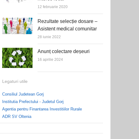
12 februarie 2020
Rezultate selecție dosare –
Asistent medical comunitar
28 iunie 2022
Anunț colectare deșeuri
16 aprilie 2024
Legaturi utile
Consiliul Judetean Gorj
Institutia Prefectului - Judetul Gorj
Agentia pentru Finantarea Investitiilor Rurale
ADR SV Oltenia