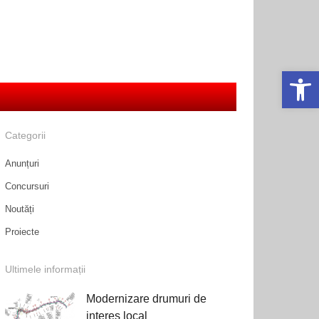
Deschide ba
Categorii
Anunțuri
Concursuri
Noutăți
Proiecte
Ultimele informații
Modernizare drumuri de
interes local