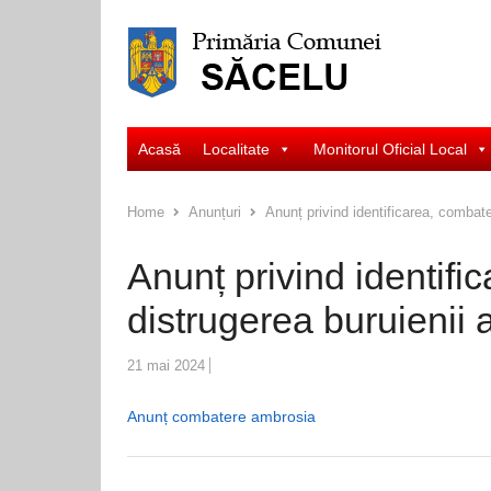
Acasă
Localitate
Monitorul Oficial Local
Home
Anunțuri
Anunț privind identificarea, combate
Anunț privind identifi
distrugerea buruienii 
21 mai 2024
Anunț combatere ambrosia