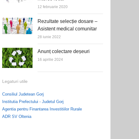
12 februarie 2020
Rezultate selecție dosare –
Asistent medical comunitar
28 iunie 2022
Anunț colectare deșeuri
16 aprilie 2024
Legaturi utile
Consiliul Judetean Gorj
Institutia Prefectului - Judetul Gorj
Agentia pentru Finantarea Investitiilor Rurale
ADR SV Oltenia