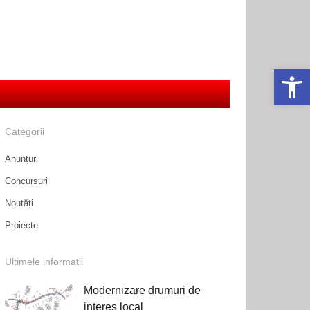
Deschide ba
Categorii
Anunțuri
Concursuri
Noutăți
Proiecte
Ultimele informații
Modernizare drumuri de
interes local