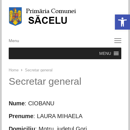
Deschide ba
Menu
Menu
MENU
Home
Secretar general
Secretar general
Nume
: CIOBANU
Prenume
: LAURA MIHAELA
Domiciliu
: Motru, județul Gorj