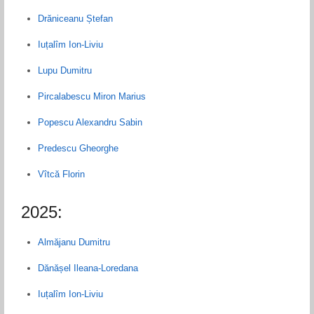
Drăniceanu Ștefan
Iuțalîm Ion-Liviu
Lupu Dumitru
Pircalabescu Miron Marius
Popescu Alexandru Sabin
Predescu Gheorghe
Vîtcă Florin
2025:
Almăjanu Dumitru
Dănășel Ileana-Loredana
Iuțalîm Ion-Liviu