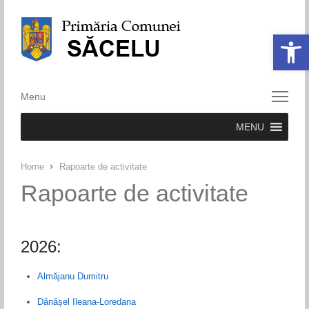
Deschide ba
Menu
Menu
MENU
Home
Rapoarte de activitate
Rapoarte de activitate
2026:
Almăjanu Dumitru
Dănășel Ileana-Loredana