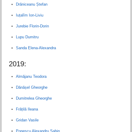
Drăniceanu Ștefan
Iuțalîm Ion-Liviu
Jurebie Florin-Dorin
Lupu Dumitru
Sanda Elena-Alexandra
2019:
Almăjanu Teodora
Dănășel Gheorghe
Dumitrelea Gheorghe
Frățilă Ileana
Gridan Vasile
Popescu Alexandru Sabin