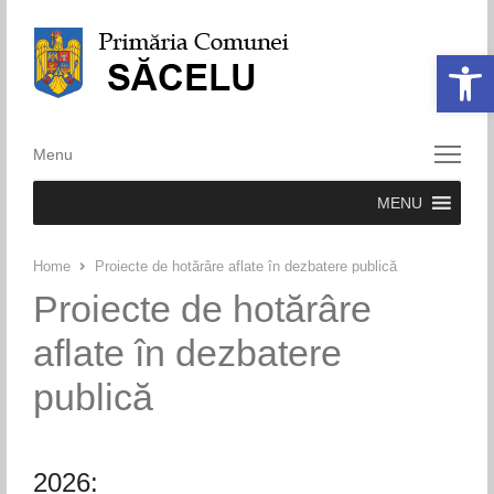
Deschide ba
Menu
Menu
MENU
Home
Proiecte de hotărâre aflate în dezbatere publică
Proiecte de hotărâre
aflate în dezbatere
publică
2026: