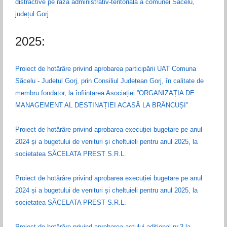
distractive pe raza administrativ-teritorială a comunei Săcelu,
județul Gorj
2025:
Proiect de hotărâre privind aprobarea participării UAT Comuna
Săcelu - Județul Gorj, prin Consiliul Județean Gorj, în calitate de
membru fondator, la înființarea Asociației ”ORGANIZAȚIA DE
MANAGEMENT AL DESTINAȚIEI ACASĂ LA BRÂNCUȘI”
Proiect de hotărâre privind aprobarea execuției bugetare pe anul
2024 și a bugetului de venituri și cheltuieli pentru anul 2025, la
societatea SĂCELATA PREST S.R.L.
Proiect de hotărâre privind aprobarea execuției bugetare pe anul
2024 și a bugetului de venituri și cheltuieli pentru anul 2025, la
societatea SĂCELATA PREST S.R.L.
Proiect de hotărâre privind aprobarea actului adițional nr.3 la