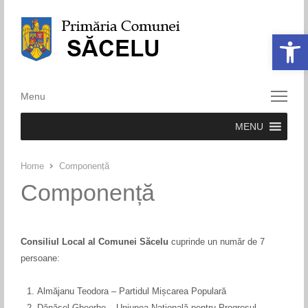
Deschide ba
Menu
Menu
MENU
Home
Componență
Componență
Consiliul Local al Comunei Săcelu
cuprinde un număr de 7
persoane:
Almăjanu Teodora – Partidul Mișcarea Populară
Dănășel Gheorhe – Uniunea Națională pentru Progresul