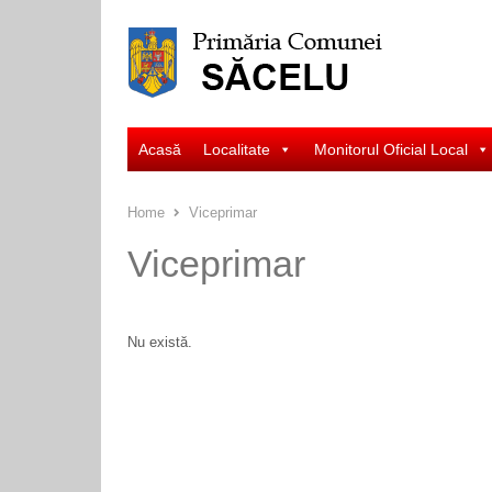
Acasă
Localitate
Monitorul Oficial Local
Home
Viceprimar
Viceprimar
Nu există.