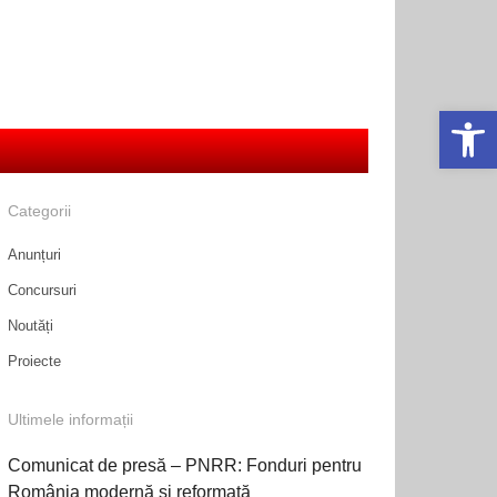
Deschide ba
Categorii
Anunțuri
Concursuri
Noutăți
Proiecte
Ultimele informații
Comunicat de presă – PNRR: Fonduri pentru
România modernă și reformată