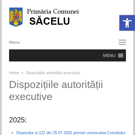
Deschide ba
Menu
Menu
MENU
Home
Dispozițiile autorității executive
Dispozițiile autorității
executive
2025:
Dispoziția nr.122 din 25.07.2025 privind convocarea Consiliului