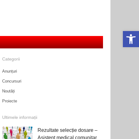
Deschide ba
Categorii
Anunțuri
Concursuri
Noutăți
Proiecte
Ultimele informații
Rezultate selecție dosare –
Asistent medical comunitar