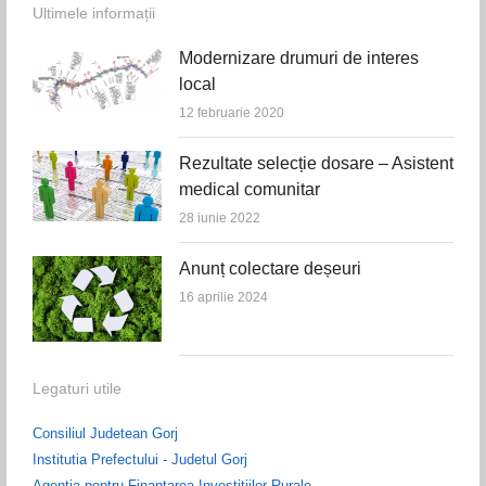
Ultimele informații
Modernizare drumuri de interes
local
12 februarie 2020
Rezultate selecție dosare – Asistent
medical comunitar
28 iunie 2022
Anunț colectare deșeuri
16 aprilie 2024
Legaturi utile
Consiliul Judetean Gorj
Institutia Prefectului - Judetul Gorj
Agentia pentru Finantarea Investitiilor Rurale