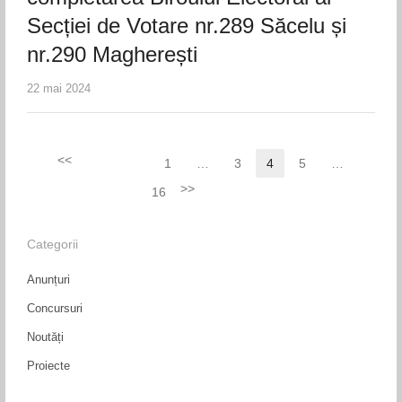
Secției de Votare nr.289 Săcelu și
nr.290 Magherești
22 mai 2024
Paginație
1
…
3
4
5
…
Page
Page
Page
Page
articole
16
Page
Categorii
Anunțuri
Concursuri
Noutăți
Proiecte