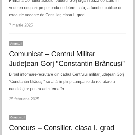
Primaria Comunei Sacelu, Judetul Gorj organizeaza concurs in
vederea ocuparii pe perioada nedeterminata, a functiei publice de
executie vacante de Consilier, clasa I, grad…
7 martie 2025
Anunțuri
Comunicat – Centrul Militar
Județean Gorj ”Constantin Brâncuși”
Biroul informare-recrutare din cadrul Centrului militar județean Gorj
”Constantin Brâcuși” se află în plinp campanie de recrutare a
candidaților pentru admiterea în…
25 februarie 2025
Concursuri
Concurs – Consilier, clasa I, grad